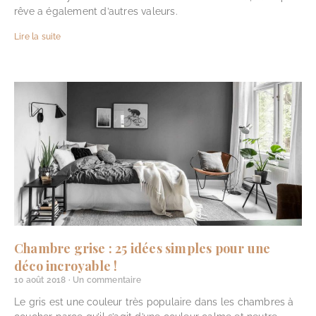
rêve a également d’autres valeurs.
Lire la suite
Chambre grise : 25 idées simples pour une
déco incroyable !
10 août 2018
Un commentaire
Le gris est une couleur très populaire dans les chambres à