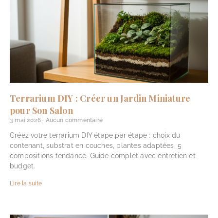
Terrarium DIY : Créer un Jardin Miniature
pour Son Salon
3 mai 2026
Aucun commentaire
Créez votre terrarium DIY étape par étape : choix du
contenant, substrat en couches, plantes adaptées, 5
compositions tendance. Guide complet avec entretien et
budget.
Lire la suite