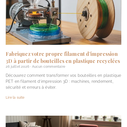
Fabriquez votre propre filament d’impression
3D à partir de bouteilles en plastique recyclées
26 juillet 2026
Aucun commentaire
Découvrez comment transformer vos bouteilles en plastique
PET en filament d’impression 3D : machines, rendement,
sécurité et erreurs à éviter.
Lire la suite