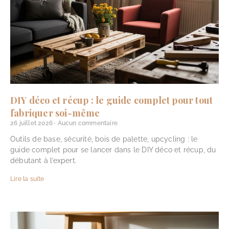
DIY déco et récup : le guide complet pour tout
fabriquer soi-même
26 juillet 2026
Aucun commentaire
Outils de base, sécurité, bois de palette, upcycling : le
guide complet pour se lancer dans le DIY déco et récup, du
débutant à l’expert.
Lire la suite