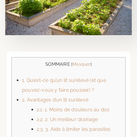
SOMMAIRE
[
Masquer
]
1.
Qu’est-ce qu’un lit surélevé (et que
pouvez-vous y faire pousser) ?
2.
Avantages d’un lit surélevé
2.1.
1. Moins de douleurs au dos
2.2.
2. Un meilleur drainage
2.3.
3. Aide à limiter les parasites