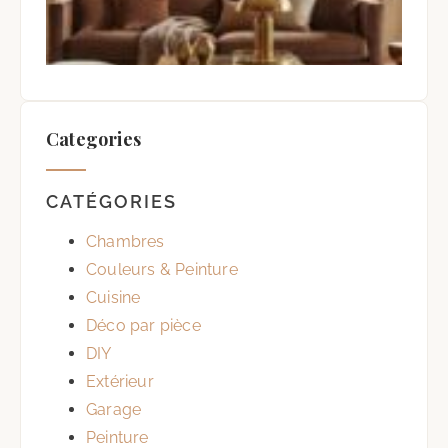
de 
1 ao
Auc
com
Categories
CATÉGORIES
Chambres
Couleurs & Peinture
Cuisine
Déco par pièce
DIY
Extérieur
Garage
Peinture