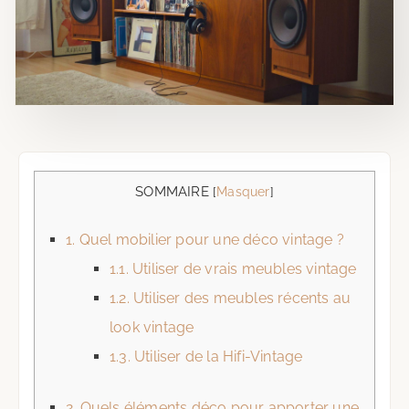
SOMMAIRE
[
Masquer
]
1.
Quel mobilier pour une déco vintage ?
1.1.
Utiliser de vrais meubles vintage
1.2.
Utiliser des meubles récents au
look vintage
1.3.
Utiliser de la Hifi-Vintage
2.
Quels éléments déco pour apporter une