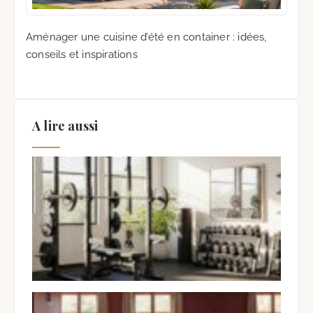
Aménager une cuisine d’été en container : idées,
conseils et inspirations
A lire aussi
Tra
son
en 
Spor
Mai
6 ao
Auc
com
Pei
Bor