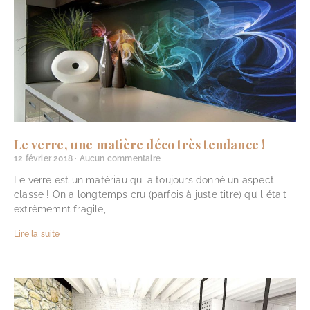
Le verre, une matière déco très tendance !
12 février 2018
Aucun commentaire
Le verre est un matériau qui a toujours donné un aspect
classe ! On a longtemps cru (parfois à juste titre) qu’il était
extrêmemnt fragile,
Lire la suite