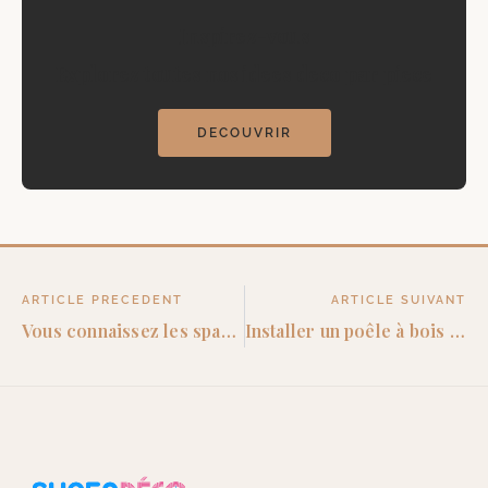
Inspirez-vous
Explorez toutes nos idees deco par piece
DECOUVRIR
ARTICLE PRECEDENT
ARTICLE SUIVANT
Vous connaissez les spas en acrylique ?!
Installer un poêle à bois : Tout ce qu’il faut savoir !