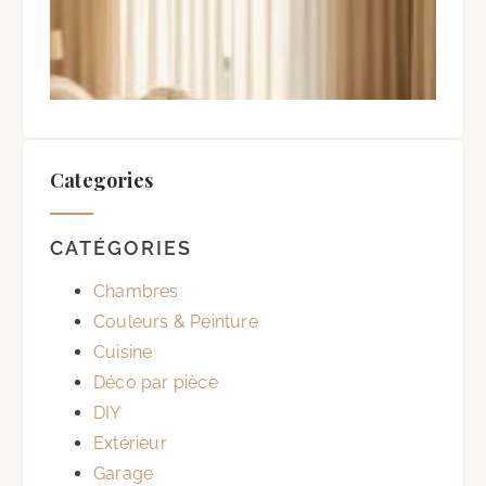
et
Vent
2 ao
Auc
com
Categories
CATÉGORIES
Chambres
Couleurs & Peinture
Cuisine
Déco par pièce
DIY
Extérieur
Garage