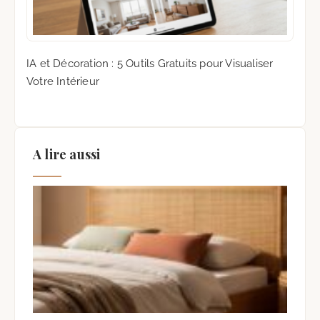
IA et Décoration : 5 Outils Gratuits pour Visualiser
Votre Intérieur
A lire aussi
Fab
une
de L
Can
Tuto
Com
7 ao
Auc
com