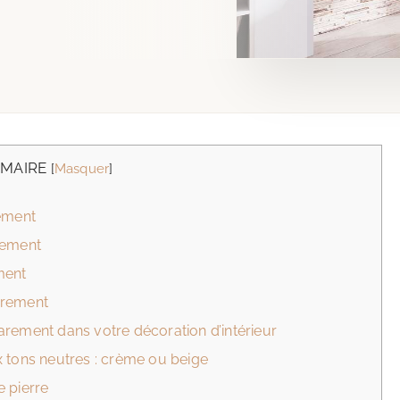
MAIRE
[
Masquer
]
rement
rement
ment
arement
 parement dans votre décoration d’intérieur
 tons neutres : crème ou beige
e pierre