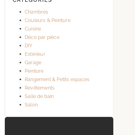
Chambres
Couleurs & Peinture
Cuisine
Déco par pièce
DIY
Extérieur
Garage
Peinture
Rangement & Petits espaces
Revêtements
Salle de bain
Salon
Inspirez-vous