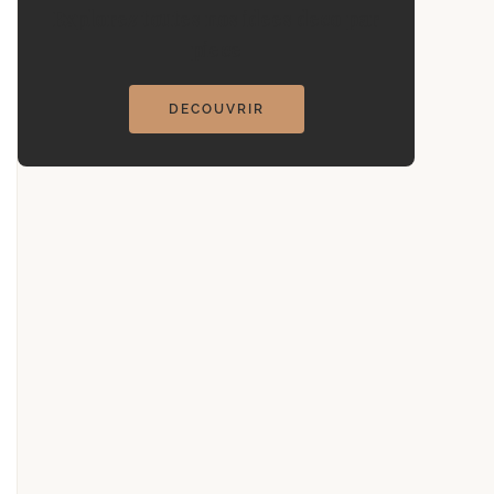
Explorez toutes nos idees deco par
piece
DECOUVRIR