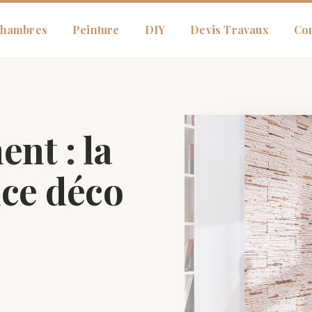
hambres
Peinture
DIY
Devis Travaux
Con
nt : la
nce déco