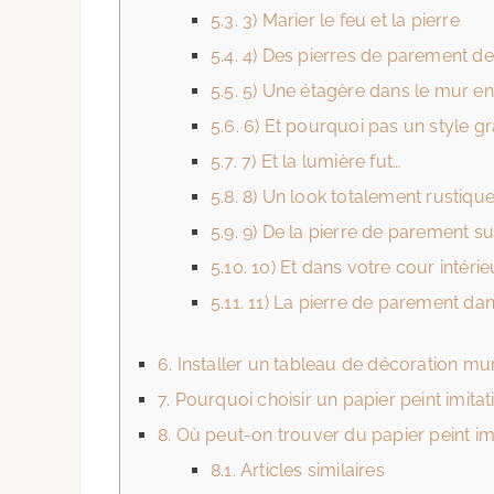
5.3.
3) Marier le feu et la pierre
5.4.
4) Des pierres de parement de 
5.5.
5) Une étagère dans le mur en
5.6.
6) Et pourquoi pas un style gr
5.7.
7) Et la lumière fut…
5.8.
8) Un look totalement rustiqu
5.9.
9) De la pierre de parement su
5.10.
10) Et dans votre cour intérie
5.11.
11) La pierre de parement dans
6.
Installer un tableau de décoration mu
7.
Pourquoi choisir un papier peint imita
8.
Où peut-on trouver du papier peint im
8.1.
Articles similaires