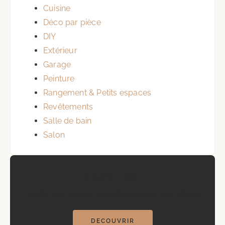
Cuisine
Déco par pièce
DIY
Extérieur
Garage
Peinture
Rangement & Petits espaces
Revêtements
Salle de bain
Salon
Inspirez-vous
Explorez toutes nos idees deco par piece
DECOUVRIR