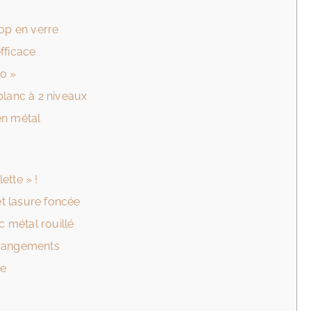
top en verre
fficace
go »
blanc à 2 niveaux
en métal
ette » !
t lasure foncée
 métal rouillé
 rangements
ge