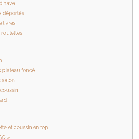
ndinave
s déportés
 livres
 roulettes
n
c plateau foncé
t salon
 coussin
ard
tte et coussin en top
EGO »