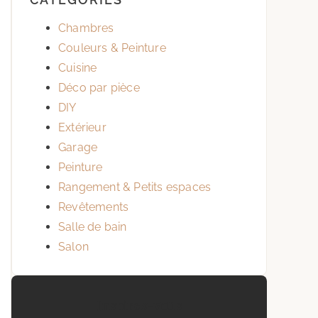
Chambres
Couleurs & Peinture
Cuisine
Déco par pièce
DIY
Extérieur
Garage
Peinture
Rangement & Petits espaces
Revêtements
Salle de bain
Salon
Inspirez-vous