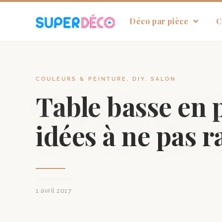
Déco par pièce
C
COULEURS & PEINTURE
,
DIY
,
SALON
Table basse en p
idées à ne pas ra
1 avril 2017