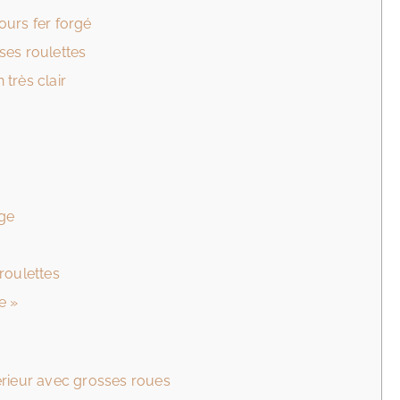
ours fer forgé
ses roulettes
très clair
s
age
roulettes
e »
érieur avec grosses roues