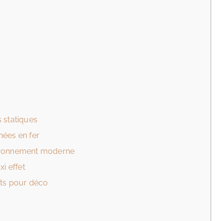
 statiques
nées en fer
vironnement moderne
xi effet
rts pour déco