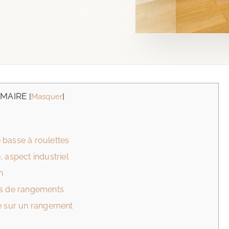
MAIRE
[
Masquer
]
 basse à roulettes
 aspect industriel
h
ns de rangements
re sur un rangement