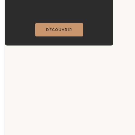
Explorez toutes nos idees deco par
piece
DECOUVRIR