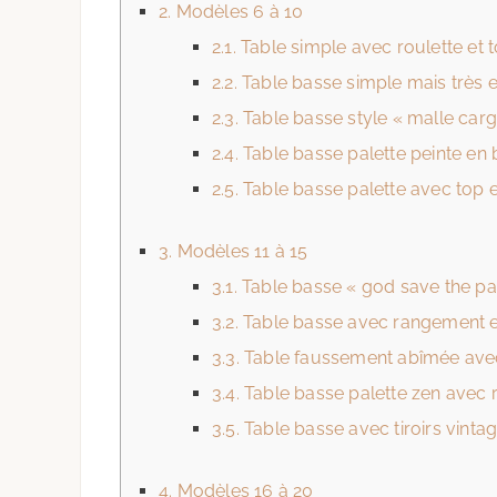
2.
Modèles 6 à 10
2.1.
Table simple avec roulette et 
2.2.
Table basse simple mais très e
2.3.
Table basse style « malle car
2.4.
Table basse palette peinte en 
2.5.
Table basse palette avec top 
3.
Modèles 11 à 15
3.1.
Table basse « god save the pal
3.2.
Table basse avec rangement e
3.3.
Table faussement abîmée avec
3.4.
Table basse palette zen avec
3.5.
Table basse avec tiroirs vinta
4.
Modèles 16 à 20