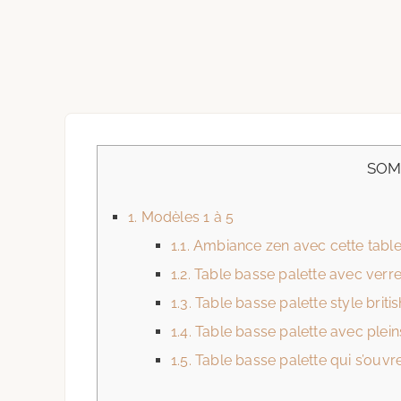
SOM
1.
Modèles 1 à 5
1.1.
Ambiance zen avec cette table
1.2.
Table basse palette avec verre,
1.3.
Table basse palette style britis
1.4.
Table basse palette avec plei
1.5.
Table basse palette qui s’ouv