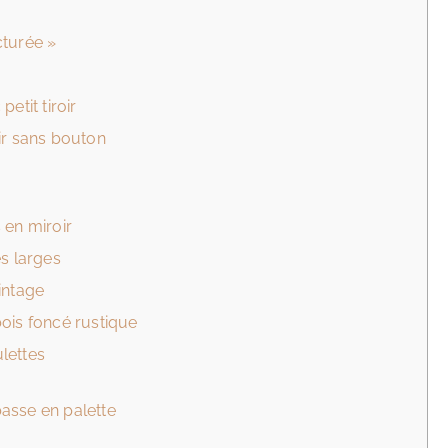
cturée »
etit tiroir
ir sans bouton
 en miroir
es larges
intage
ois foncé rustique
lettes
asse en palette