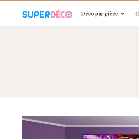
Déco par pièce
C