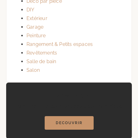
Déco par pièce
DIY
Extérieur
Garage
Peinture
Rangement & Petits espaces
Revêtements
Salle de bain
Salon
Inspirez-vous
Explorez toutes nos idees deco par piece
DECOUVRIR