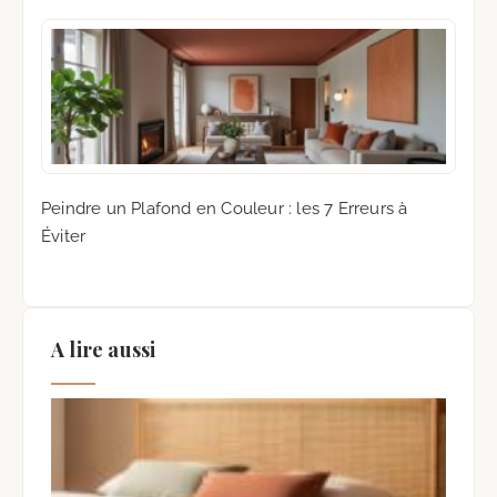
Peindre un Plafond en Couleur : les 7 Erreurs à
Éviter
A lire aussi
Fab
une
de L
Can
Tuto