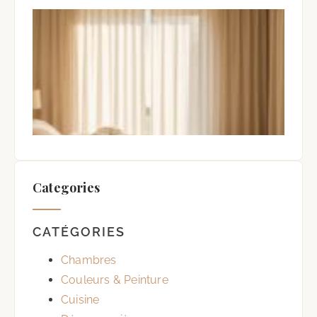
Gar
Ch
Fra
Été 
Occ
et
Vent
2 ao
Auc
com
Categories
CATÉGORIES
Chambres
Couleurs & Peinture
Cuisine