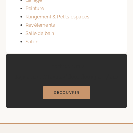
Garage
Peinture
Rangement & Petits espaces
Revêtements
Salle de bain
Salon
Inspirez-vous
Explorez toutes nos idees deco par piece
DECOUVRIR