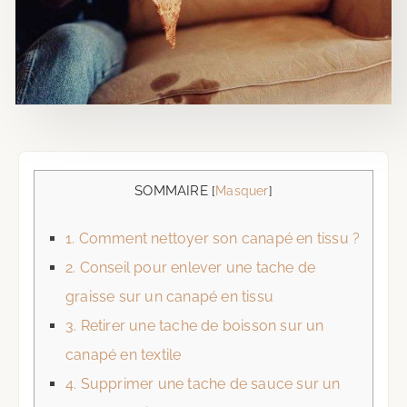
SOMMAIRE
[
Masquer
]
1.
Comment nettoyer son canapé en tissu ?
2.
Conseil pour enlever une tache de
graisse sur un canapé en tissu
3.
Retirer une tache de boisson sur un
canapé en textile
4.
Supprimer une tache de sauce sur un