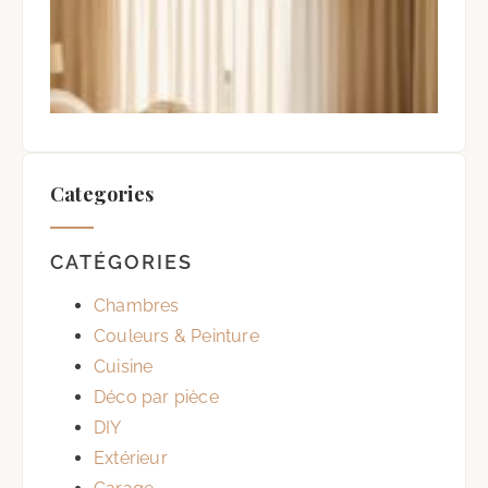
Occ
et
Vent
2 ao
Auc
com
Categories
CATÉGORIES
Chambres
Couleurs & Peinture
Cuisine
Déco par pièce
DIY
Extérieur