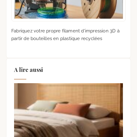
Fabriquez votre propre filament d'impression 3D à
partir de bouteilles en plastique recyclées
A lire aussi
Fab
une
de L
Can
Tuto
Com
7 ao
Auc
com